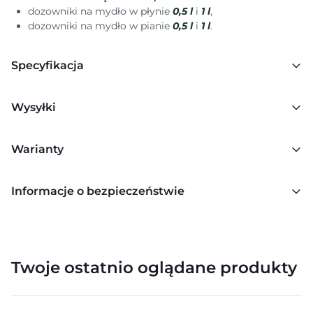
dozowniki na mydło w płynie
0,5 l
i
1 l
,
dozowniki na mydło w pianie
0,5 l
i
1 l
.
Specyfikacja
Wysyłki
Warianty
Informacje o bezpieczeństwie
Twoje ostatnio oglądane produkty