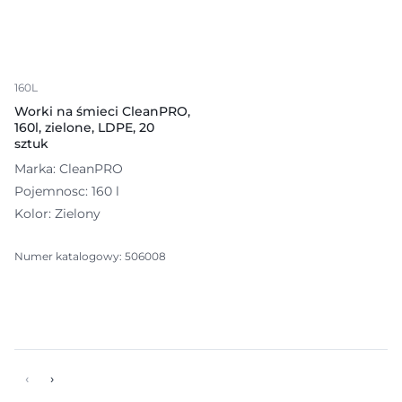
160L
Worki na śmieci CleanPRO,
160l, zielone, LDPE, 20
sztuk
Marka: CleanPRO
Pojemnosc: 160 l
Kolor: Zielony
Numer katalogowy: 506008
‹
›