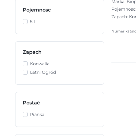
Marka: Bio
Pojemnosc: 
Pojemnosc
Zapach: Ko
5 l
Numer katal
Zapach
Konwalia
Letni Ogród
Postać
Pianka