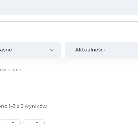
e
Aktualności
łasne
Aktualności
 w pianie
no 1–3 z 3 wyników