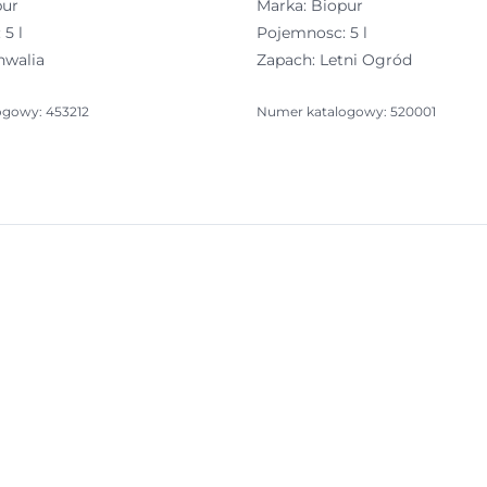
pur
Marka: Biopur
5 l
Pojemnosc: 5 l
nwalia
Zapach: Letni Ogród
ogowy: 453212
Numer katalogowy: 520001