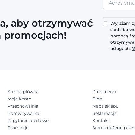
email
ra, aby otrzymywać
Wyrażam zg
siedzibą we
h promocjach!
pomocą śro
otrzymywan
usługach.
W
Strona główna
Producenci
Moje konto
Blog
Przechowalnia
Mapa sklepu
Porównywarka
Reklamacja
Zapytanie ofertowe
Kontakt
Promocje
Status dużego przed