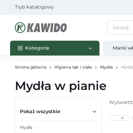
Tryb katalogowy
Kategorie
Marki własn
Kategorie
Marki w
Strona główna
Higiena rąk i ciała
Mydła
Mydła
Mydła w pianie
Wyświetlo
Pokaż wszystkie
Mydła