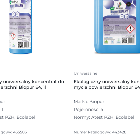
Uniwersalne
y uniwersalny koncentrat do
Ekologiczny uniwersalny kon
rzchni Biopur E4, 1l
mycia powierzchni Biopur E4,
pur
Marka: Biopur
1 l
Pojemnosc: 5 l
st PZH, Ecolabel
Normy: Atest PZH, Ecolabel
ogowy: 455503
Numer katalogowy: 443428