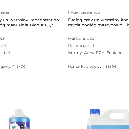
gnacja
Mycie i pielęgnacja
y uniwersalny koncentrat do
Ekologiczny uniwersalny kon
óg manualnie Biopur E6, 5l
mycia podłóg maszynowo Biop
pur
Marka: Biopur
5 l
Pojemnosc: 1 l
label
Normy: Atest PZH, Ecolabel
ogowy: 443430
Numer katalogowy: 455506