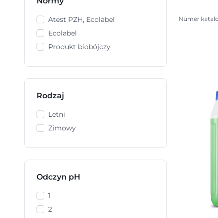
Normy
Numer katal
Atest PZH, Ecolabel
Ecolabel
Produkt biobójczy
Rodzaj
Letni
Zimowy
Odczyn pH
1
2