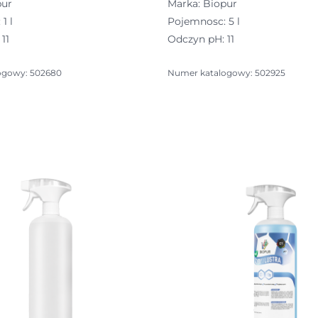
pur
Marka: Biopur
1 l
Pojemnosc: 5 l
11
Odczyn pH: 11
ogowy: 502680
Numer katalogowy: 502925