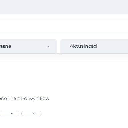
e
Aktualności
łasne
Aktualności
no 1–15 z 157 wyników