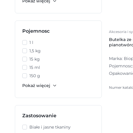
Pojemnosc
Akcesoria i 
Butelka ze
1 l
pianotwórc
1,5 kg
Marka: Bio
15 kg
Pojemnosc: 
15 ml
Opakowanie
150 g
Numer katal
Zastosowanie
Białe i jasne tkaniny