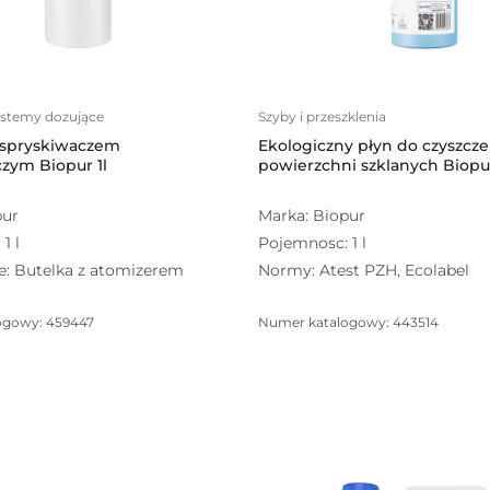
systemy dozujące
Szyby i przeszklenia
 spryskiwaczem
Ekologiczny płyn do czyszcze
zym Biopur 1l
powierzchni szklanych Biopur 
pur
Marka: Biopur
1 l
Pojemnosc: 1 l
: Butelka z atomizerem
Normy: Atest PZH, Ecolabel
ogowy: 459447
Numer katalogowy: 443514