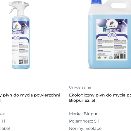
Uniwersalne
y płyn do mycia powierzchni
Ekologiczny płyn do mycia p
l
Biopur E2, 5l
pur
Marka: Biopur
1 l
Pojemnosc: 5 l
label
Normy: Ecolabel