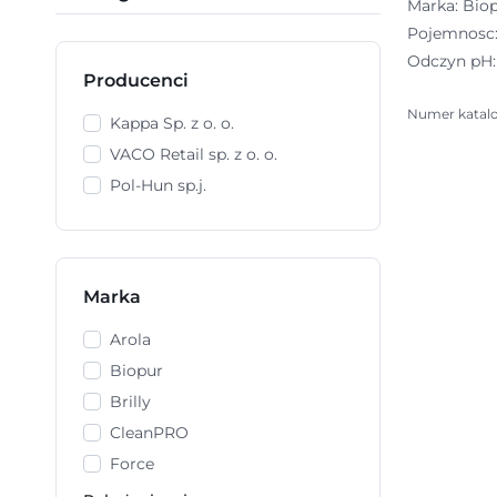
Marka: Bio
Pojemnosc: 
Odczyn pH: 
Producenci
Numer katal
Kappa Sp. z o. o.
VACO Retail sp. z o. o.
Pol-Hun sp.j.
Marka
Arola
Biopur
Brilly
CleanPRO
Force