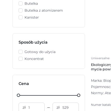
Butelka
Butelka z atomizerem
Kanister
Sposób użycia
Gotowy do użycia
Uniwersalne
Koncentrat
Ekologiczn
mycia powie
Marka: Bio
Cena
Pojemnosc: 
Normy: Ate
Numer katal
zł
zł