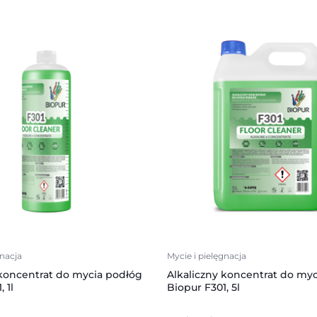
gnacja
Mycie i pielęgnacja
 koncentrat do mycia podłóg
Alkaliczny koncentrat do my
 1l
Biopur F301, 5l