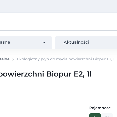
e
Aktualności
łasne
Aktualności
salne
Ekologiczny płyn do mycia powierzchni Biopur E2, 1l
owierzchni Biopur E2, 1l
Pojemnosc