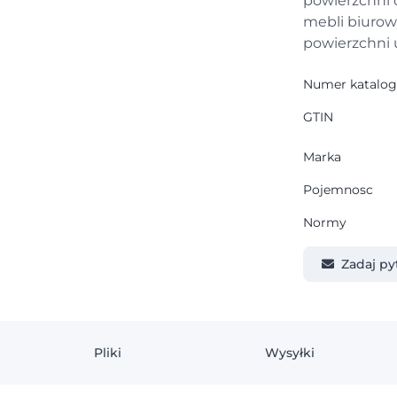
powierzchni 
mebli biurow
powierzchni 
Numer katalo
GTIN
Marka
Pojemnosc
Normy
Zadaj py
Pliki
Wysyłki