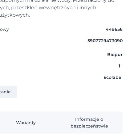
odpornych na działanie wody. Przeznaczony do
ych, przeszkleń wewnętrznych i innych
użytkowych.
gowy
449656
5907729473090
Biopur
1 l
Ecolabel
tanie
Informacje o
Warianty
bezpieczeństwie