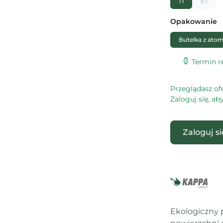
1 l
5 l
Opakowanie
Butelka z ato
Termin re
Przeglądasz of
Zaloguj się, a
Zaloguj s
Ekologiczny 