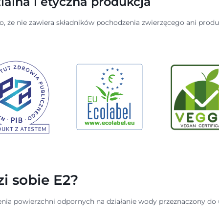
alna i etyczna produkcja
go, że nie zawiera składników pochodzenia zwierzęcego ani prod
zi sobie E2?
zenia powierzchni odpornych na działanie wody przeznaczony 