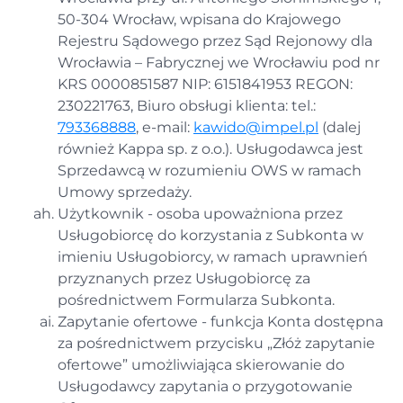
50-304 Wrocław, wpisana do Krajowego
Rejestru Sądowego przez Sąd Rejonowy dla
Wrocławia – Fabrycznej we Wrocławiu pod nr
KRS 0000851587 NIP: 6151841953 REGON:
230221763, Biuro obsługi klienta: tel.:
793368888
, e-mail:
kawido@impel.pl
(dalej
również Kappa sp. z o.o.). Usługodawca jest
Sprzedawcą w rozumieniu OWS w ramach
Umowy sprzedaży.
Użytkownik - osoba upoważniona przez
Usługobiorcę do korzystania z Subkonta w
imieniu Usługobiorcy, w ramach uprawnień
przyznanych przez Usługobiorcę za
pośrednictwem Formularza Subkonta.
Zapytanie ofertowe - funkcja Konta dostępna
za pośrednictwem przycisku „Złóż zapytanie
ofertowe” umożliwiająca skierowanie do
Usługodawcy zapytania o przygotowanie