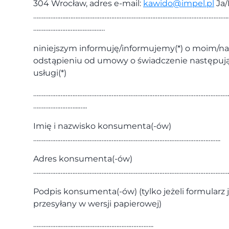
304 Wrocław, adres e-mail:
kawido@impel.pl
Ja/
………………..…………………………………………………………………………………..
……………………………………
niniejszym informuję/informujemy(*) o moim/n
odstąpieniu od umowy o świadczenie następują
usługi(*)
………………………………………………………………………………………………………
……………………...…..
Imię i nazwisko konsumenta(-ów)
………………………………………………………………………………………………..
Adres konsumenta(-ów)
……………………………………………………………………………………………………
Podpis konsumenta(-ów) (tylko jeżeli formularz 
przesyłany w wersji papierowej)
…………….…….…………………………….…………..