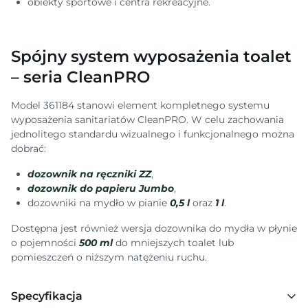
obiekty sportowe i centra rekreacyjne.
Spójny system wyposażenia toalet
– seria CleanPRO
Model 361184 stanowi element kompletnego systemu
wyposażenia sanitariatów CleanPRO. W celu zachowania
jednolitego standardu wizualnego i funkcjonalnego można
dobrać:
dozownik na ręczniki ZZ
,
dozownik do papieru Jumbo
,
dozowniki na mydło w pianie
0,5 l
oraz
1 l
.
Dostępna jest również wersja dozownika do mydła w płynie
o pojemności
500 ml
do mniejszych toalet lub
pomieszczeń o niższym natężeniu ruchu.
Specyfikacja