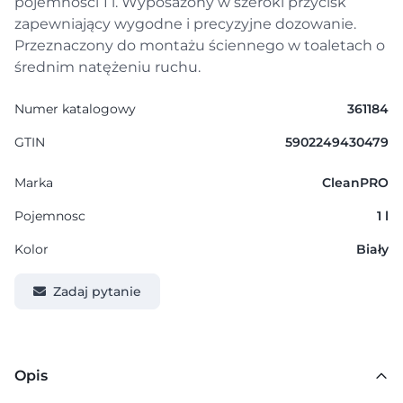
pojemności 1 l. Wyposażony w szeroki przycisk
zapewniający wygodne i precyzyjne dozowanie.
Przeznaczony do montażu ściennego w toaletach o
średnim natężeniu ruchu.
Numer katalogowy
361184
GTIN
5902249430479
Marka
CleanPRO
Pojemnosc
1 l
Kolor
Biały
Zadaj pytanie
Opis