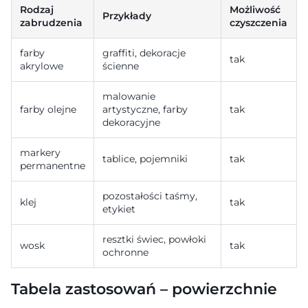
Rodzaj
Możliwość
Przykłady
zabrudzenia
czyszczenia
farby
graffiti, dekoracje
tak
akrylowe
ścienne
malowanie
farby olejne
artystyczne, farby
tak
dekoracyjne
markery
tablice, pojemniki
tak
permanentne
pozostałości taśmy,
klej
tak
etykiet
resztki świec, powłoki
wosk
tak
ochronne
Tabela zastosowań – powierzchnie