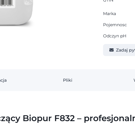
GTIN
Marka
Pojemnosc
Odczyn pH
Zadaj py
cja
Pliki
ący Biopur F832 – profesjonaln