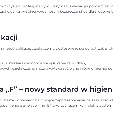
y z myślą o profesjonalnym utrzymaniu elewacji i powierzchni 
 zachowaniu wysokiej wydajności i bezpieczeństwa dla środowis
kacji
h metod aplikacji, dzięki czemu dostosowuje się do potrzeb prof
liwia szybkie i równomierne spłukanie zabrudzeń,
owych, dzięki czemu można wytworzyć pianę i równomiernie po
na „F” – nowy standard w higieni
to nasza odpowiedź na rosnące zapotrzebowanie na zaawansowan
 uzupełnienie istniejącej linii „E”, tworząc razem kompletny syst