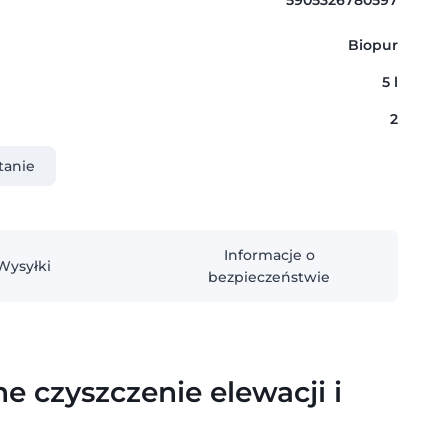
5905326780597
Biopur
5 l
2
tanie
Informacje o
Wysyłki
bezpieczeństwie
e czyszczenie elewacji i