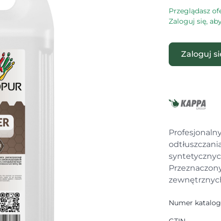
Przeglądasz of
Zaloguj się, a
Zaloguj s
Profesjonaln
odtłuszczani
syntetycznyc
Przeznaczony
zewnętrznyc
Numer katalo