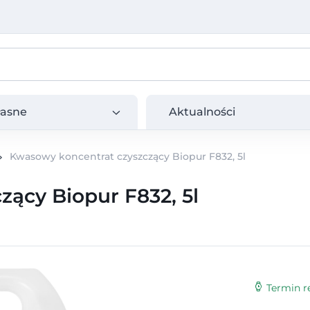
e
Aktualności
łasne
Aktualności
Kwasowy koncentrat czyszczący Biopur F832, 5l
ący Biopur F832, 5l
Termin re