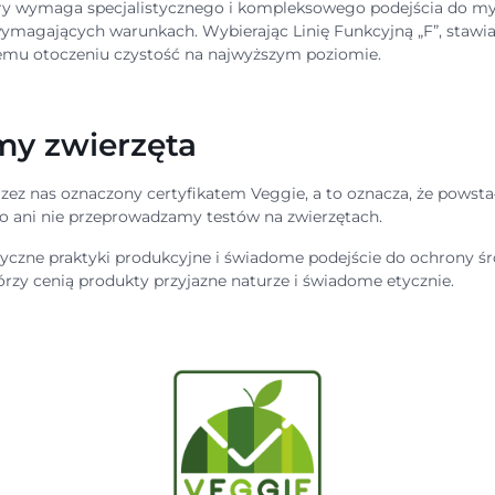
óry wymaga specjalistycznego i kompleksowego podejścia do myci
wymagających warunkach. Wybierając Linię Funkcyjną „F”, stawi
emu otoczeniu czystość na najwyższym poziomie.
emy zwierzęta
rzez nas oznaczony certyfikatem Veggie, a to oznacza, że powsta
o ani nie przeprowadzamy testów na zwierzętach.
yczne praktyki produkcyjne i świadome podejście do ochrony śro
órzy cenią produkty przyjazne naturze i świadome etycznie.