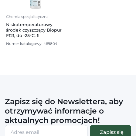
Chemia specjalistyczna
Niskotemperaturowy
środek czyszczący Biopur
F121, do -25°C, 1l
Numer katalogowy: 469804
Zapisz się do Newslettera, aby
otrzymywać informacje o
aktualnych promocjach!
Adres
Zapisz się
email