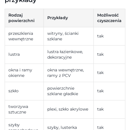
Rodzaj
Możliwość
Przykłady
powierzchni
czyszczenia
przeszklenia
witryny, ścianki
tak
wewnętrzne
szklane
lustra łazienkowe,
lustra
tak
dekoracyjne
okna i ramy
okna wewnętrzne,
tak
okienne
ramy z PCV
powierzchnie
szkło
tak
szklane gładkie
tworzywa
plexi, szkło akrylowe
tak
sztuczne
szyby
szyby, lusterka
tak