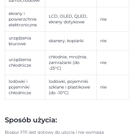
samochodowe
ekrany i
LCD, OLED, QLED,
powierzchnie
nie
ekrany dotykowe
elektroniczne
urządzenia
skanery, kopiarki
nie
biurowe
chłodnie, mroźnie,
urządzenia
zamrażarki (do
nie
chłodnicze
-25°C)
lodówki i
lodówki, pojemniki
pojemniki
szklane i plastikowe
nie
chłodnicze
(do -10°C)
Sposób użycia:
Biopur F111 jest gotowy do użycia i nie wymaga