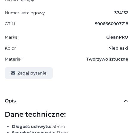
Numer katalogowy
374132
GTIN
5906660907718
Marka
CleanPRO
Kolor
Niebieski
Materiał
Tworzywo sztuczne
Zadaj pytanie
Opis
Dane techniczne:
Długość uchwytu:
50 cm
Szerokość uchwytu:
13 cm