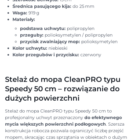
Średnica pasującego kija:
do 25 mm
Waga:
919 g
Materiały:
podstawa uchwytu:
polipropylen
przeguby:
polioksymetylen / polipropylen
przycisk zwalniający mop:
polioksymetylen
Kolor uchwytu:
niebieski
Kolor przegubów i przycisku:
czerwony
Stelaż do mopa CleanPRO typu
Speedy 50 cm – rozwiązanie do
dużych powierzchni
Stelaż do mopa CleanPRO typu Speedy 50 cm to
profesjonalny uchwyt przeznaczony
do efektywnego
mycia większych powierzchni podłogowych
. Szersza
konstrukcja robocza pozwala ograniczyć liczbę przejść
mopem, skracając czas sprzątania w obiektach o dużym