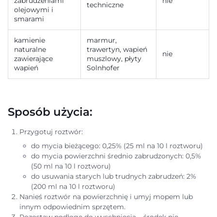
zabrudzeniami
nie
techniczne
olejowymi i
smarami
kamienie
marmur,
naturalne
trawertyn, wapień
nie
zawierające
muszlowy, płyty
wapień
Solnhofer
Sposób użycia:
Przygotuj roztwór:
do mycia bieżącego: 0,25% (25 ml na 10 l roztworu)
do mycia powierzchni średnio zabrudzonych: 0,5%
(50 ml na 10 l roztworu)
do usuwania starych lub trudnych zabrudzeń: 2%
(200 ml na 10 l roztworu)
Nanieś roztwór na powierzchnię i umyj mopem lub
innym odpowiednim sprzętem.