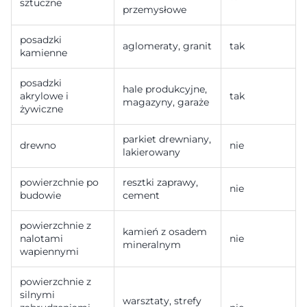
sztuczne
przemysłowe
posadzki
aglomeraty, granit
tak
kamienne
posadzki
hale produkcyjne,
akrylowe i
tak
magazyny, garaże
żywiczne
parkiet drewniany,
drewno
nie
lakierowany
powierzchnie po
resztki zaprawy,
nie
budowie
cement
powierzchnie z
kamień z osadem
nalotami
nie
mineralnym
wapiennymi
powierzchnie z
silnymi
warsztaty, strefy