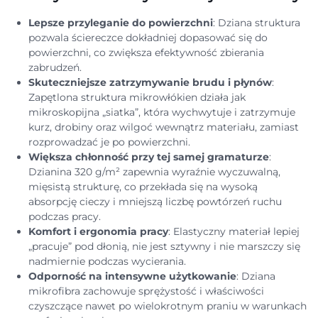
Lepsze przyleganie do powierzchni
: Dziana struktura
pozwala ściereczce dokładniej dopasować się do
powierzchni, co zwiększa efektywność zbierania
zabrudzeń.
Skuteczniejsze zatrzymywanie brudu i płynów
:
Zapętlona struktura mikrowłókien działa jak
mikroskopijna „siatka”, która wychwytuje i zatrzymuje
kurz, drobiny oraz wilgoć wewnątrz materiału, zamiast
rozprowadzać je po powierzchni.
Większa chłonność przy tej samej gramaturze
:
Dzianina 320 g/m² zapewnia wyraźnie wyczuwalną,
mięsistą strukturę, co przekłada się na wysoką
absorpcję cieczy i mniejszą liczbę powtórzeń ruchu
podczas pracy.
Komfort i ergonomia pracy
: Elastyczny materiał lepiej
„pracuje” pod dłonią, nie jest sztywny i nie marszczy się
nadmiernie podczas wycierania.
Odporność na intensywne użytkowanie
: Dziana
mikrofibra zachowuje sprężystość i właściwości
czyszczące nawet po wielokrotnym praniu w warunkach