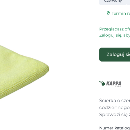
Czerwony
Termin re
Przeglądasz of
Zaloguj się, a
Zaloguj s
Ścierka o sz
codziennego 
Sprawdzi się 
Numer katalo