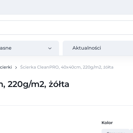
e
Aktualności
łasne
Aktualności
cierki
Ścierka CleanPRO, 40x40cm, 220g/m2, żółta
, 220g/m2, żółta
Kolor