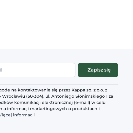
Zapisz się
odę na kontaktowanie się przez Kappa sp. z o.o. z
 Wrocławiu (50-304), ul. Antoniego Słonimskiego 1 za
dków komunikacji elektronicznej (e-mail) w celu
ia informacji marketingowych o produktach i
ięcej informacji