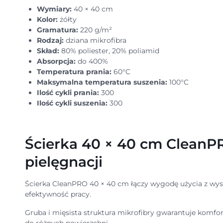
Wymiary:
40 × 40 cm
Kolor:
żółty
Gramatura:
220 g/m²
Rodzaj:
dziana mikrofibra
Skład:
80% poliester, 20% poliamid
Absorpcja:
do 400%
Temperatura prania:
60°C
Maksymalna temperatura suszenia:
100°C
Ilość cykli prania:
300
Ilość cykli suszenia:
300
Ścierka 40 × 40 cm CleanP
pielęgnacji
Ścierka CleanPRO 40 × 40 cm łączy wygodę użycia z wyso
efektywność pracy.
Gruba i mięsista struktura mikrofibry gwarantuje komfort