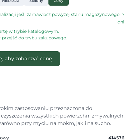
Niebieski
Zielony
Żółty
alizacji jeśli zamawiasz powyżej stanu magazynowego: 7
dni
ertę w trybie katalogowym.
by przejść do trybu zakupowego.
ię, aby zobaczyć cenę
erokim zastosowaniu przeznaczona do
czyszczenia wszystkich powierzchni zmywalnych.
zarówno przy myciu na mokro, jak i na sucho.
gowy
414576