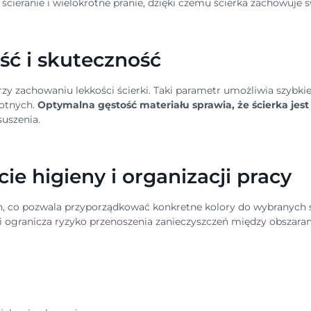
ścieranie i wielokrotne pranie, dzięki czemu ścierka zachowuje s
ść i skuteczność
y zachowaniu lekkości ścierki. Taki parametr umożliwia szybki
gotnych.
Optymalna gęstość materiału sprawia, że ścierka jest 
suszenia.
e higieny i organizacji pracy
h, co pozwala przyporządkować konkretne kolory do wybranych st
 ogranicza ryzyko przenoszenia zanieczyszczeń między obszaram