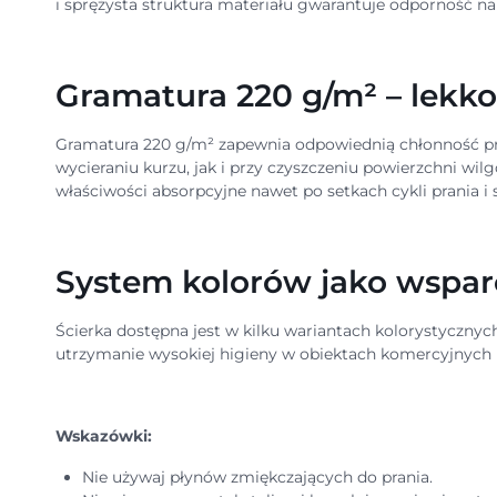
i sprężysta struktura materiału gwarantuje odporność na 
Gramatura 220 g/m² – lekko
Gramatura 220 g/m² zapewnia odpowiednią chłonność prz
wycieraniu kurzu, jak i przy czyszczeniu powierzchni wil
właściwości absorpcyjne nawet po setkach cykli prania i 
System kolorów jako wsparci
Ścierka dostępna jest w kilku wariantach kolorystycznyc
utrzymanie wysokiej higieny w obiektach komercyjnych i
Wskazówki:
Nie używaj płynów zmiękczających do prania.