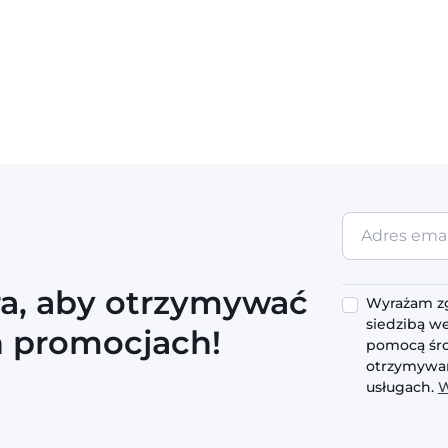
Adres
email
ra, aby otrzymywać
Wyrażam zg
siedzibą we
h promocjach!
pomocą śro
otrzymywan
usługach.
W