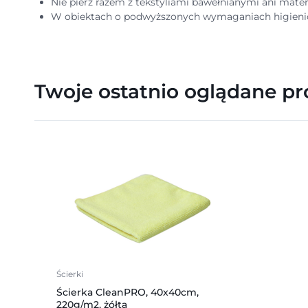
Nie pierz razem z tekstyliami bawełnianymi ani mater
W obiektach o podwyższonych wymaganiach higienic
Twoje ostatnio oglądane p
Ścierki
Ścierka CleanPRO, 40x40cm,
220g/m2, żółta