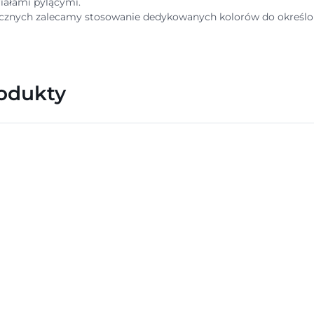
iałami pylącymi.
znych zalecamy stosowanie dedykowanych kolorów do określon
rodukty