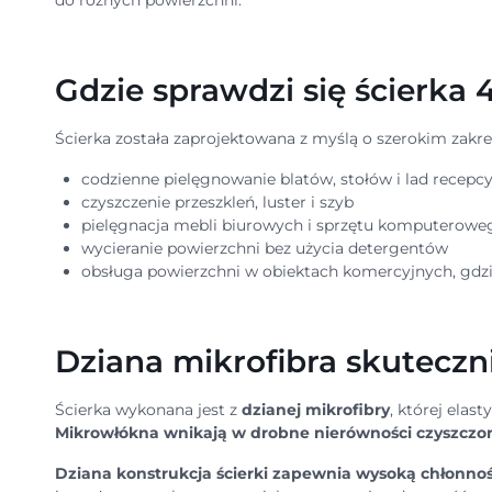
do różnych powierzchni.
Gdzie sprawdzi się ścierka
Ścierka została zaprojektowana z myślą o szerokim zakre
codzienne pielęgnowanie blatów, stołów i lad recepc
czyszczenie przeszkleń, luster i szyb
pielęgnacja mebli biurowych i sprzętu komputerowe
wycieranie powierzchni bez użycia detergentów
obsługa powierzchni w obiektach komercyjnych, gdzie
Dziana mikrofibra skuteczni
Ścierka wykonana jest z
dzianej mikrofibry
, której elas
Mikrowłókna wnikają w drobne nierówności czyszczo
Dziana konstrukcja ścierki zapewnia wysoką chłonno