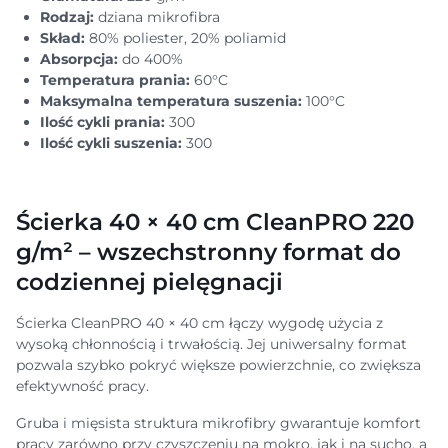
Rodzaj:
dziana mikrofibra
Skład:
80% poliester, 20% poliamid
Absorpcja:
do 400%
Temperatura prania:
60°C
Maksymalna temperatura suszenia:
100°C
Ilość cykli prania:
300
Ilość cykli suszenia:
300
Ścierka 40 × 40 cm CleanPRO 220
g/m² – wszechstronny format do
codziennej pielęgnacji
Ścierka CleanPRO 40 × 40 cm łączy wygodę użycia z
wysoką chłonnością i trwałością. Jej uniwersalny format
pozwala szybko pokryć większe powierzchnie, co zwiększa
efektywność pracy.
Gruba i mięsista struktura mikrofibry gwarantuje komfort
pracy zarówno przy czyszczeniu na mokro, jak i na sucho, a