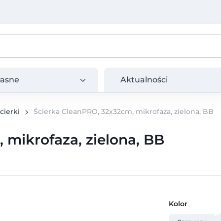
e
Aktualności
łasne
Aktualności
cierki
Ścierka CleanPRO, 32x32cm, mikrofaza, zielona, BB
 mikrofaza, zielona, BB
Kolor