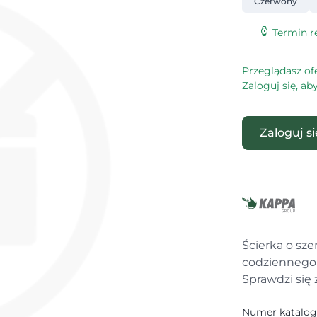
Czerwony
Termin re
Przeglądasz of
Zaloguj się, a
Zaloguj s
Ścierka o sz
codziennego 
Sprawdzi się 
Numer katalo