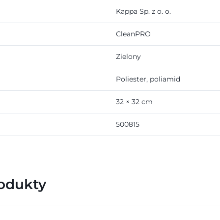
Kappa Sp. z o. o.
CleanPRO
Zielony
Poliester, poliamid
32 × 32 cm
500815
rodukty