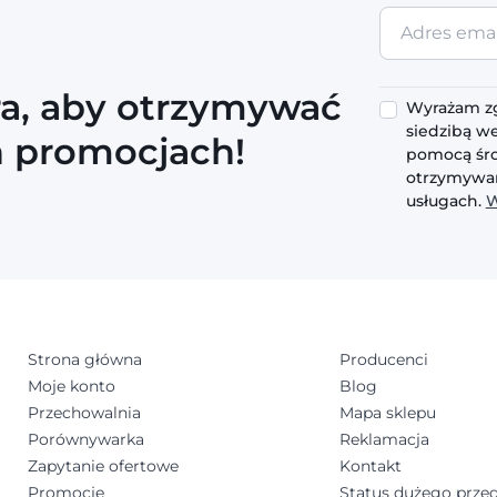
Adres
email
ra, aby otrzymywać
Wyrażam zg
siedzibą we
h promocjach!
pomocą śro
otrzymywan
usługach.
W
Strona główna
Producenci
Moje konto
Blog
Przechowalnia
Mapa sklepu
Porównywarka
Reklamacja
Zapytanie ofertowe
Kontakt
Promocje
Status dużego przed