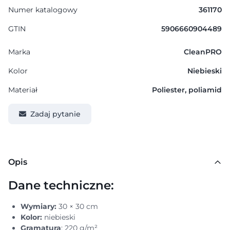
Numer katalogowy
361170
GTIN
5906660904489
Marka
CleanPRO
Kolor
Niebieski
Materiał
Poliester, poliamid
Zadaj pytanie
Opis
Dane techniczne:
Wymiary:
30 × 30 cm
Kolor:
niebieski
Gramatura
: 220 g/m²