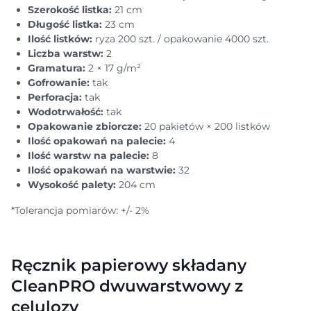
Szerokość listka:
21 cm
Długość listka:
23 cm
Ilość listków:
ryza 200 szt. / opakowanie 4000 szt.
Liczba warstw:
2
Gramatura:
2 × 17 g/m²
Gofrowanie:
tak
Perforacja:
tak
Wodotrwałość:
tak
Opakowanie zbiorcze:
20 pakietów × 200 listków
Ilość opakowań na palecie:
4
Ilość warstw na palecie:
8
Ilość opakowań na warstwie:
32
Wysokość palety:
204 cm
*Tolerancja pomiarów: +/- 2%
Ręcznik papierowy składany
CleanPRO dwuwarstwowy z
celulozy