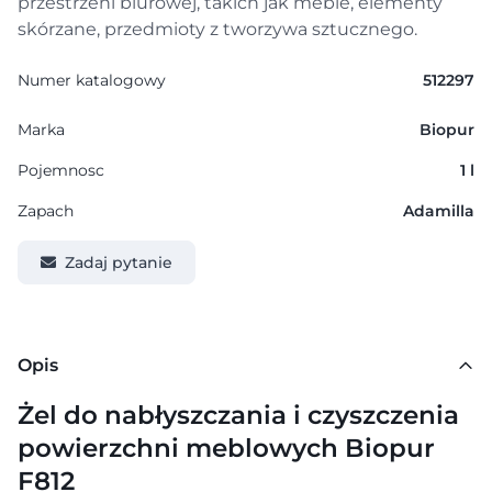
przestrzeni biurowej, takich jak meble, elementy
skórzane, przedmioty z tworzywa sztucznego.
Numer katalogowy
512297
Marka
Biopur
Pojemnosc
1 l
Zapach
Adamilla
Zadaj pytanie
Opis
Żel do nabłyszczania i czyszczenia
powierzchni meblowych Biopur
F812