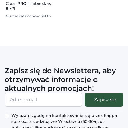
CleanPRO, niebieskie,
8l+7l
Numer katalogowy: 361182
Zapisz się do Newslettera, aby
otrzymywać informacje o
aktualnych promocjach!
Adres
Zapisz się
email
Wyrażam zgodę na kontaktowanie się przez Kappa
sp. z o.o. z siedzibą we Wrocławiu (50-304), ul.
Antoniego Słonimskiego 1 za pomocą środków