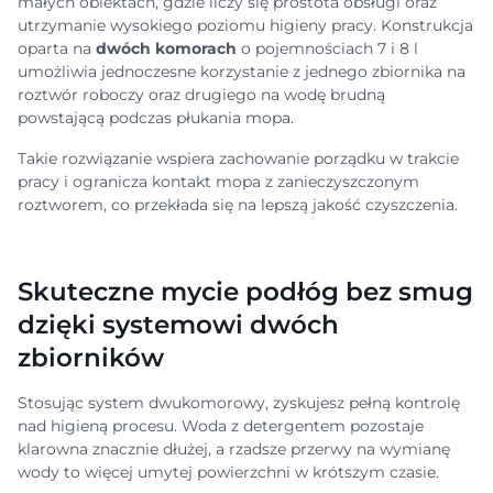
małych obiektach, gdzie liczy się prostota obsługi oraz
utrzymanie wysokiego poziomu higieny pracy. Konstrukcja
oparta na
dwóch komorach
o pojemnościach 7 i 8 l
umożliwia jednoczesne korzystanie z jednego zbiornika na
roztwór roboczy oraz drugiego na wodę brudną
powstającą podczas płukania mopa.
Takie rozwiązanie wspiera zachowanie porządku w trakcie
pracy i ogranicza kontakt mopa z zanieczyszczonym
roztworem, co przekłada się na lepszą jakość czyszczenia.
Skuteczne mycie podłóg bez smug
dzięki systemowi dwóch
zbiorników
Stosując system dwukomorowy, zyskujesz pełną kontrolę
nad higieną procesu. Woda z detergentem pozostaje
klarowna znacznie dłużej, a rzadsze przerwy na wymianę
wody to więcej umytej powierzchni w krótszym czasie.