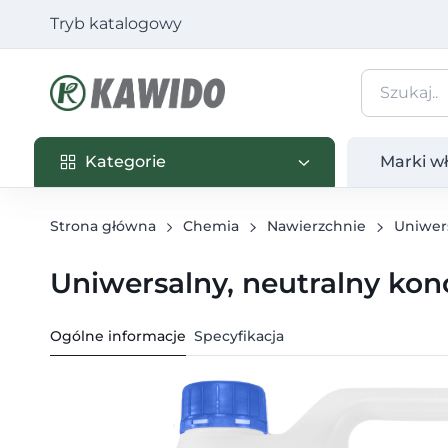
Tryb katalogowy
Kategorie
Marki własn
Kategorie
Marki w
Strona główna
Chemia
Nawierzchnie
Uniwer
Uniwersalny, neutralny konc
Ogólne informacje
Specyfikacja