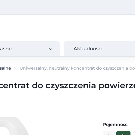
e
Aktualności
łasne
Aktualności
salne
Uniwersalny, neutralny koncentrat do czyszczenia pow
entrat do czyszczenia powierzc
Pojemnosc