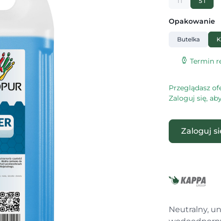
1 l
5 l
Opakowanie
Butelka
K
Termin re
Przeglądasz of
Zaloguj się, a
Zaloguj s
Neutralny, u