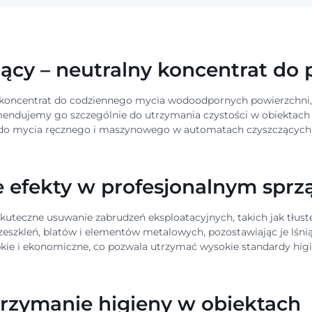
ący – neutralny koncentrat do
y koncentrat do codziennego mycia wodoodpornych powierzchni,
ndujemy go szczególnie do utrzymania czystości w obiektach b
ę do mycia ręcznego i maszynowego w automatach czyszczących
e efekty w profesjonalnym sprz
kuteczne usuwanie zabrudzeń eksploatacyjnych, takich jak tłuste
eszkleń, blatów i elementów metalowych, pozostawiając je lśni
ybkie i ekonomiczne, co pozwala utrzymać wysokie standardy hig
trzymanie higieny w obiektach