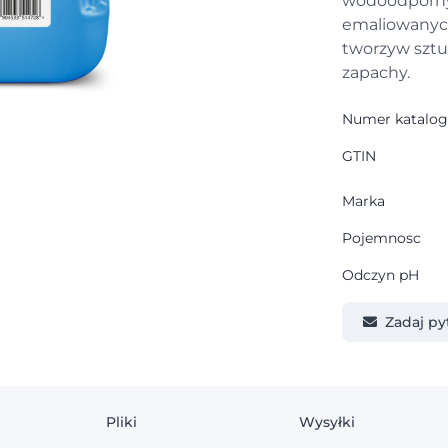
wodoodpornyc
emaliowanych
tworzyw sztu
zapachy.
Numer katalo
GTIN
Marka
Pojemnosc
Odczyn pH
Zadaj py
Pliki
Wysyłki