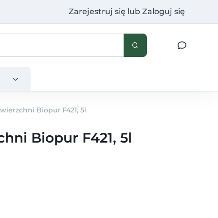
Zarejestruj się
lub
Zaloguj się
ierzchni Biopur F421, 5l
hni Biopur F421, 5l