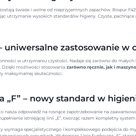
stają świeże i wolne od nieprzyjemnych zapachów. Biopur F421 
rając utrzymanie wysokich standardów higieny. Czyste, pachnące
– uniwersalne zastosowanie w 
onności w utrzymaniu czystości. Nadaje się zarówno do małych b
 Dzięki możliwości stosowania
zarówno ręcznie, jak i maszyn
przy maksymalnej skuteczności.
na „F” – nowy standard w higieni
to nasza odpowiedź na rosnące zapotrzebowanie na zaawansowan
 uzupełnienie istniejącej linii „E”, tworząc razem kompletny syst
óry wymaga specjalistycznego i kompleksowego podejścia do myci
wymagających warunkach. Wybierając Linię Funkcyjną „F”, stawi