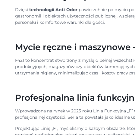
Dzięki
technologii Anti-Odor
powierzchnie po myciu pozo
gastronomii i obiektach użyteczności publicznej, wspie
personelu i komfortowe warunki dla gości.
Mycie ręczne i maszynowe 
F421 to koncentrat stworzony z myślą o pełnej wszechstr
produkcyjnych, magazynów czy obiektów komercyjnych.
utrzymania higieny, minimalizując czas i koszty pracy 
Profesjonalna linia funkcyj
Wprowadzona na rynek w 2023 roku Linia Funkcyjna „F” 
profesjonalnej czystości. Seria ta powstała jako idealne
Projektując Linię „F”, myśleliśmy o każdym obszarze, kt
wspierać profesjonalne usługi czyszczące w najbardziej 