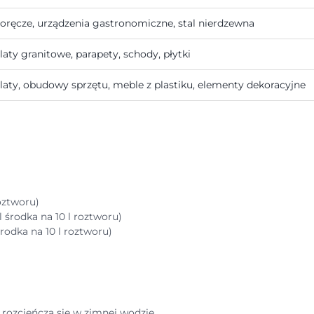
oręcze, urządzenia gastronomiczne, stal nierdzewna
laty granitowe, parapety, schody, płytki
laty, obudowy sprzętu, meble z plastiku, elementy dekoracyjne
oztworu)
 środka na 10 l roztworu)
odka na 10 l roztworu)
k rozcieńcza się w zimnej wodzie.