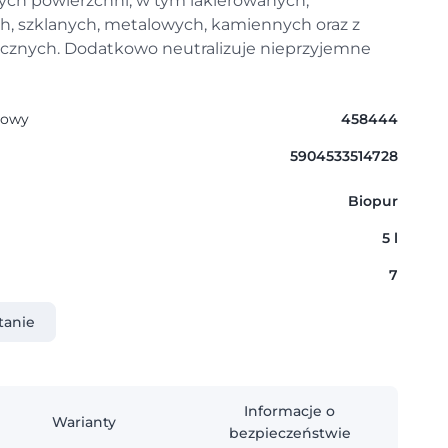
h powierzchni, w tym lakierowanych,
, szklanych, metalowych, kamiennych oraz z
cznych. Dodatkowo neutralizuje nieprzyjemne
gowy
458444
5904533514728
Biopur
5 l
7
tanie
Informacje o
Warianty
bezpieczeństwie