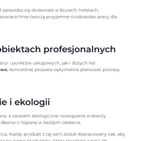
sprawdza się doskonale w biurach, hotelach,
 powierzchnie tworzą przyjemne środowisko pracy dla
obiektach profesjonalnych
iur i punktów usługowych, jak i dużych hal
owo
, koncentrat pozwala optymalnie planować procesy
e i ekologii
e, a zarazem ekologiczne rozwiązania w branży
em dbania o higienę w każdym obiekcie.
a. Każdy produkt z tej serii został dopracowany tak, aby
asz na gamę produktów, która powstaje z pasji do