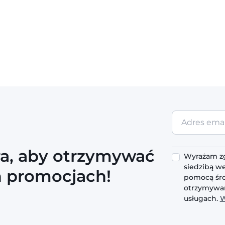
Adres
email
ra, aby otrzymywać
Wyrażam zg
siedzibą we
h promocjach!
pomocą śro
otrzymywan
usługach.
W