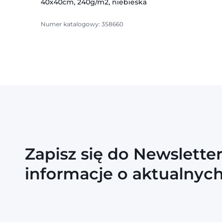
40x40cm, 240g/m2, niebieska
Numer katalogowy: 358660
Zapisz się do Newslette
informacje o aktualnyc