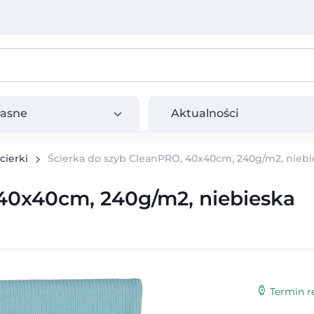
e
Aktualności
łasne
Aktualności
cierki
Ścierka do szyb CleanPRO, 40x40cm, 240g/m2, niebi
 40x40cm, 240g/m2, niebieska
Termin re