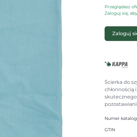
Przeglądasz of
Zaloguj się, a
Zaloguj s
Ścierka do sz
chłonnością i
skutecznego 
pozostawiani
Numer katalo
GTIN