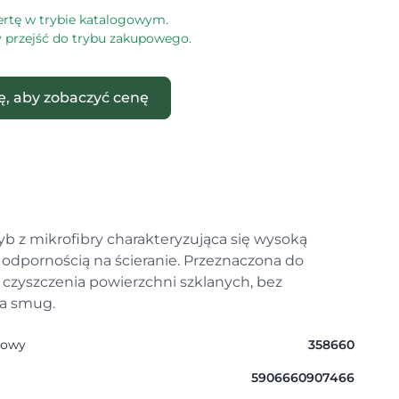
ertę w trybie katalogowym.
by przejść do trybu zakupowego.
ię, aby zobaczyć cenę
yb z mikrofibry charakteryzująca się wysoką
 odpornością na ścieranie. Przeznaczona do
czyszczenia powierzchni szklanych, bez
a smug.
gowy
358660
5906660907466