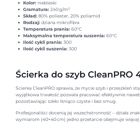
Kolor:
niebieski
Gramatura:
240 g/m²
Skład:
80% poliester, 20% poliamid
Rodzaj:
dziana mikrofibra
Temperatura prania:
60°C
Maksymalna temperatura suszenia:
60°C
Ilość cykli prania:
300
Ilość cykli suszenia:
300
Ścierka do szyb CleanPRO 
Ścierka CleanPRO sprawia, że mycie szyb i przeszkleń staj
wyjątkowa trwałość pozwala pracować efektywnie nawet n
pozostawiając szkło lśniąco czyste i bez smug.
Profesjonaliści docenią jej wszechstronność – działa zn
wymiarom (40×40 cm) jedno przetarcie obejmuje więcej p