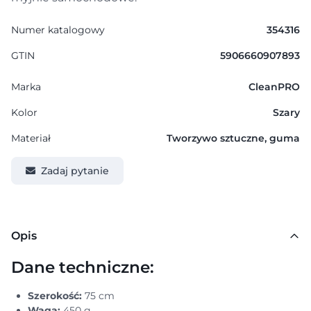
Numer katalogowy
354316
GTIN
5906660907893
Marka
CleanPRO
Kolor
Szary
Materiał
Tworzywo sztuczne, guma
Zadaj pytanie
Opis
Dane techniczne:
Szerokość:
75 cm
Waga:
450 g