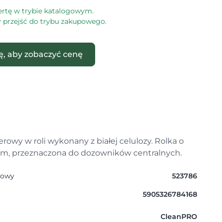
ertę w trybie katalogowym.
by przejść do trybu zakupowego.
ię, aby zobaczyć cenę
rowy w roli wykonany z białej celulozy. Rolka o
 m, przeznaczona do dozowników centralnych.
gowy
523786
5905326784168
CleanPRO