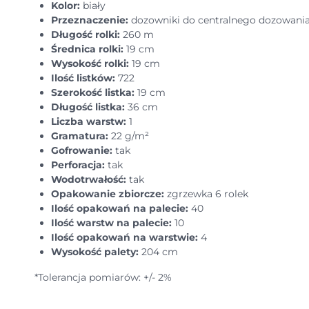
Kolor:
biały
Przeznaczenie:
dozowniki do centralnego dozowani
Długość rolki:
260 m
Średnica rolki:
19 cm
Wysokość rolki:
19 cm
Ilość listków:
722
Szerokość listka:
19 cm
Długość listka:
36 cm
Liczba warstw:
1
Gramatura:
22 g/m²
Gofrowanie:
tak
Perforacja:
tak
Wodotrwałość:
tak
Opakowanie zbiorcze:
zgrzewka 6 rolek
Ilość opakowań na palecie:
40
Ilość warstw na palecie:
10
Ilość opakowań na warstwie:
4
Wysokość palety:
204 cm
*Tolerancja pomiarów: +/- 2%