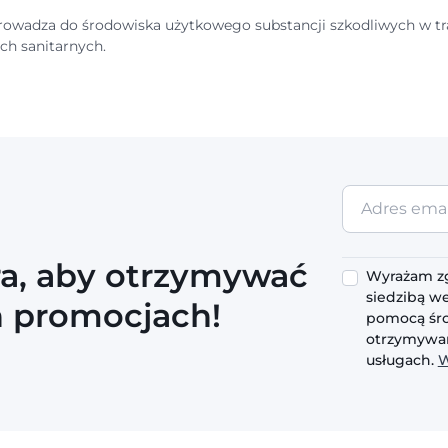
wprowadza do środowiska użytkowego substancji szkodliwych w 
h sanitarnych.
Adres
email
ra, aby otrzymywać
Wyrażam zg
siedzibą we
h promocjach!
pomocą śro
otrzymywan
usługach.
W