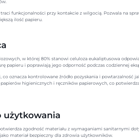
ów.
 traci funkcjonalności przy kontakcie z wilgocią. Pozwala na s
kszą ilość papieru.
ca
lozowych, w której 80% stanowi celuloza eukaliptusowa odpowia
rę papieru i poprawiają jego odporność podczas codziennej eksp
, co oznacza kontrolowane źródło pozyskania i powtarzalność ja
papierów higienicznych i ręczników papierowych, co potwierdza
o użytkowania
y potwierdza zgodność materiału z wymaganiami sanitarnymi do
jako materiał bezpieczny dla zdrowia użytkowników.