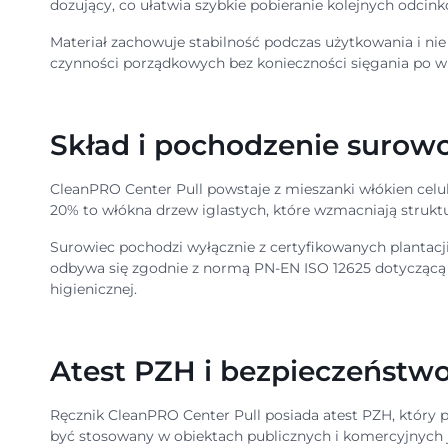
dozujący, co ułatwia szybkie pobieranie kolejnych odcink
Materiał zachowuje stabilność podczas użytkowania i nie
czynności porządkowych bez konieczności sięgania po wię
Skład i pochodzenie surow
CleanPRO Center Pull powstaje z mieszanki włókien celu
20% to włókna drzew iglastych, które wzmacniają struktu
Surowiec pochodzi wyłącznie z certyfikowanych plantacji
odbywa się zgodnie z normą PN-EN ISO 12625 dotyczącą 
higienicznej.
Atest PZH i bezpieczeństw
Ręcznik CleanPRO Center Pull posiada atest PZH, któr
być stosowany w obiektach publicznych i komercyjnych 