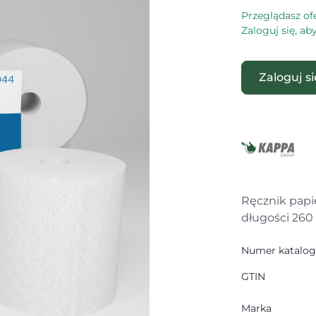
Przeglądasz of
Zaloguj się, a
Zaloguj s
Ręcznik papie
długości 260
Numer katalo
GTIN
Marka