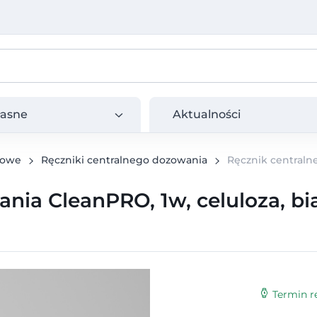
e
Aktualności
łasne
Aktualności
rowe
Ręczniki centralnego dozowania
Ręcznik centraln
nia CleanPRO, 1w, celuloza, bi
Termin re