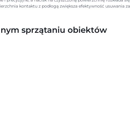
e i precyzyjne, a nacisk na czyszczoną powierzchnię rozkłada s
wierzchnia kontaktu z podłogą zwiększa efektywność usuwania z
lnym sprzątaniu obiektów