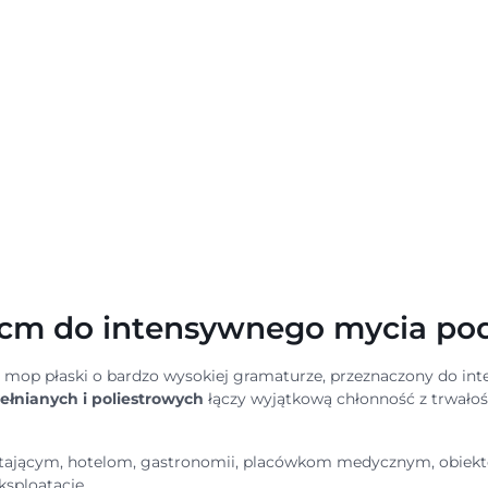
0 cm do intensywnego mycia po
 mop płaski o bardzo wysokiej gramaturze, przeznaczony do int
łnianych i poliestrowych
łączy wyjątkową chłonność z trwałośc
ającym, hotelom, gastronomii, placówkom medycznym, obiekto
sploatację.