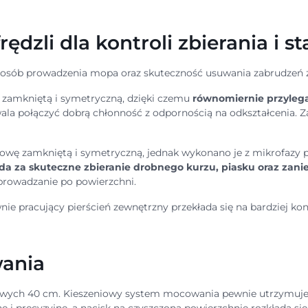
dzli dla kontroli zbierania i st
osób prowadzenia mopa oraz skuteczność usuwania zabrudzeń 
 zamkniętą i symetryczną, dzięki czemu
równomiernie przylega
la połączyć dobrą chłonność z odpornością na odkształcenia. Z
ę zamkniętą i symetryczną, jednak wykonano je z mikrofazy po
a za skuteczne zbieranie drobnego kurzu, piasku oraz zanie
zprowadzanie po powierzchni.
tywnie pracujący pierścień zewnętrzny przekłada się na bardziej 
wania
owych 40 cm. Kieszeniowy system mocowania pewnie utrzymuje wk