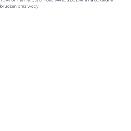
ię równomiernie. Stabilność wkładu pozwala na dokładne
abrudzeń oraz wody.