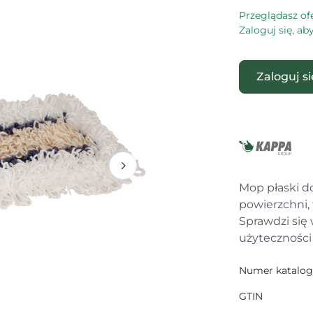
Przeglądasz of
Zaloguj się, a
Zaloguj s
Mop płaski d
powierzchni, 
Sprawdzi si
użyteczności 
Numer katalo
GTIN