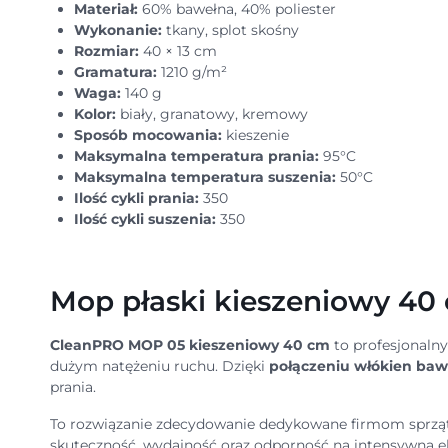
Materiał:
60% bawełna, 40% poliester
Wykonanie:
tkany, splot skośny
Rozmiar:
40 × 13 cm
Gramatura:
1210 g/m²
Waga:
140 g
Kolor:
biały, granatowy, kremowy
Sposób mocowania:
kieszenie
Maksymalna temperatura prania:
95°C
Maksymalna temperatura suszenia:
50°C
Ilość cykli prania:
350
Ilość cykli suszenia:
350
Mop płaski kieszeniowy 4
CleanPRO MOP 05 kieszeniowy 40 cm
to profesjonalny
dużym natężeniu ruchu. Dzięki
połączeniu włókien bawe
prania.
To rozwiązanie zdecydowanie dedykowane firmom sprząt
skuteczność, wydajność oraz odporność na intensywną ek