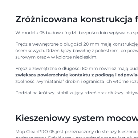
Zróżnicowana konstrukcja frę
W modelu 05 budowa frędzli bezpośrednio wpływa na sp
Frędzle wewnętrzne o długości 20 mm mają konstrukcję
ósemkowych. Rdzeń łączy bawełnę z poliestrem, co pozwa
surowym oraz 4 w kolorze niebieskim.
Frędzle zewnętrzne o długości 80 mm również mają budow
zwiększa powierzchnię kontaktu z podłogą i odpowiad
zdolność „wymiatania” drobin i ogranicza ich wtórne ro
Podział na krótszy, stabilizujący rdzeń oraz dłuższy, ak
Kieszeniowy system moco
Mop CleanPRO 05 jest przeznaczony do stelaży kieszeni