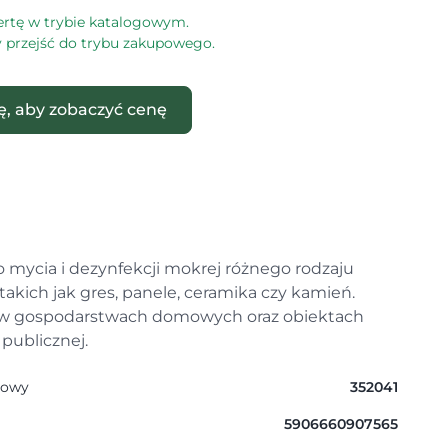
ertę w trybie katalogowym.
by przejść do trybu zakupowego.
ię, aby zobaczyć cenę
o mycia i dezynfekcji mokrej różnego rodzaju
takich jak gres, panele, ceramika czy kamień.
ę w gospodarstwach domowych oraz obiektach
publicznej.
gowy
352041
5906660907565