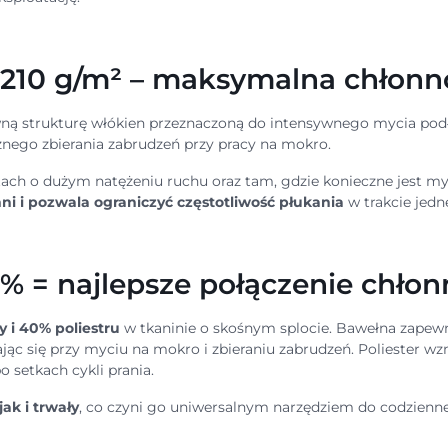
10 g/m² – maksymalna chłonnoś
ą strukturę włókien przeznaczoną do intensywnego mycia podłó
nego zbierania zabrudzeń przy pracy na mokro.
ach o dużym natężeniu ruchu oraz tam, gdzie konieczne jest my
ni i pozwala ograniczyć częstotliwość płukania
w trakcie jedn
 = najlepsze połączenie chłonn
 i 40% poliestru
w tkaninie o skośnym splocie. Bawełna zapew
jąc się przy myciu na mokro i zbieraniu zabrudzeń. Poliester w
 setkach cykli prania.
jak i trwały
, co czyni go uniwersalnym narzędziem do codzienne