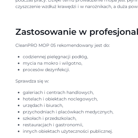
podczas pracy. Dzięki temu prowadzenie mopa jest płynn
czyszczenie wzdłuż krawędzi i w narożnikach, a duża po
Zastosowanie w profesjona
CleanPRO MOP 05 rekomendowany jest do:
codziennej pielęgnacji podłóg,
mycia na mokro i wilgotno,
procesów dezynfekcji.
Sprawdza się w:
galeriach i centrach handlowych,
hotelach i obiektach noclegowych,
urzędach i biurach,
przychodniach i placówkach medycznych,
szkołach i przedszkolach,
restauracjach i gastronomii,
innych obiektach użyteczności publicznej.