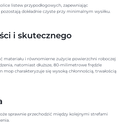
okolice listew przypodłogowych, zapewniając
ie pozostają dokładnie czyste przy minimalnym wysiłku.
ci i skutecznego
ść materiału i równomierne zużycie powierzchni roboczej
dzenia, natomiast dłuższe, 80-milimetrowe frędzle
ien mop charakteryzuje się wysoką chłonnością, trwałością
a
może sprawnie przechodzić między kolejnymi strefami
enia.