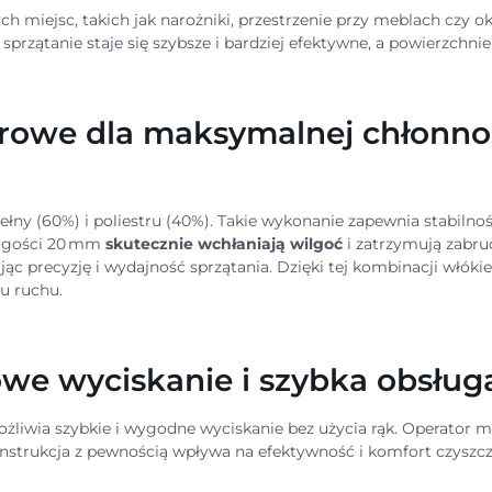
ch miejsc, takich jak narożniki, przestrzenie przy meblach czy 
sprzątanie staje się szybsze i bardziej efektywne, a powierzchn
rowe dla maksymalnej chłonnoś
łny (60%) i poliestru (40%). Takie wykonanie zapewnia stabilno
ługości 20 mm
skutecznie wchłaniają wilgoć
i zatrzymują zabru
ając precyzję i wydajność sprzątania. Dzięki tej kombinacji włók
u ruchu.
we wyciskanie i szybka obsług
ożliwia szybkie i wygodne wyciskanie bez użycia rąk. Operator 
onstrukcja z pewnością wpływa na efektywność i komfort czyszcz