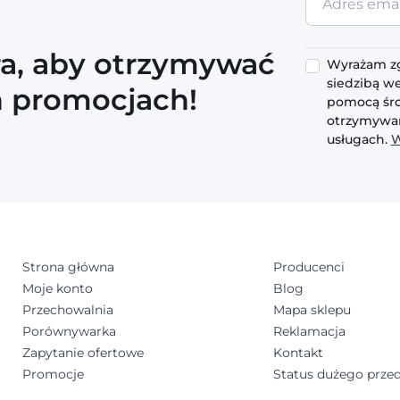
email
ra, aby otrzymywać
Wyrażam zg
siedzibą we
h promocjach!
pomocą śro
otrzymywan
usługach.
W
Strona główna
Producenci
Moje konto
Blog
Przechowalnia
Mapa sklepu
Porównywarka
Reklamacja
Zapytanie ofertowe
Kontakt
Promocje
Status dużego przed