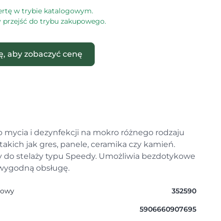
ertę w trybie katalogowym.
by przejść do trybu zakupowego.
ię, aby zobaczyć cenę
o mycia i dezynfekcji na mokro różnego rodzaju
takich jak gres, panele, ceramika czy kamień.
 do stelaży typu Speedy. Umożliwia bezdotykowe
 wygodną obsługę.
gowy
352590
5906660907695