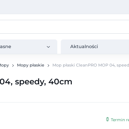
e
Aktualności
łasne
Aktualności
Mopy
Mopy płaskie
Mop płaski CleanPRO MOP 04, spee
04, speedy, 40cm
Termin re