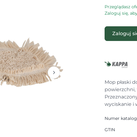
Przeglądasz of
Zaloguj się, a
Zaloguj s
Mop płaski d
powierzchni, 
Przeznaczony
wyciskanie i
Numer katalo
GTIN