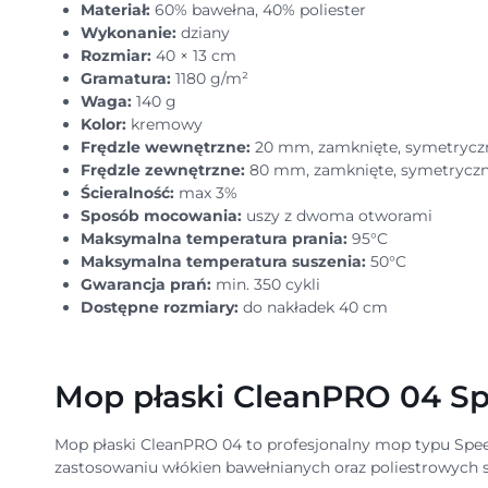
Materiał:
60% bawełna, 40% poliester
Wykonanie:
dziany
Rozmiar:
40 × 13 cm
Gramatura:
1180 g/m²
Waga:
140 g
Kolor:
kremowy
Frędzle wewnętrzne:
20 mm, zamknięte, symetrycz
Frędzle zewnętrzne:
80 mm, zamknięte, symetrycz
Ścieralność:
max 3%
Sposób mocowania:
uszy z dwoma otworami
Maksymalna temperatura prania:
95°C
Maksymalna temperatura suszenia:
50°C
Gwarancja prań:
min. 350 cykli
Dostępne rozmiary:
do nakładek 40 cm
Mop płaski CleanPRO 04 Sp
Mop płaski CleanPRO 04 to profesjonalny mop typu Spe
zastosowaniu włókien bawełnianych oraz poliestrowych s