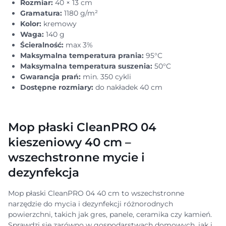
Rozmiar:
40 × 13 cm
Gramatura:
1180 g/m²
Kolor:
kremowy
Waga:
140 g
Ścieralność:
max 3%
Maksymalna temperatura prania:
95°C
Maksymalna temperatura suszenia:
50°C
Gwarancja prań:
min. 350 cykli
Dostępne rozmiary:
do nakładek 40 cm
Mop płaski CleanPRO 04
kieszeniowy 40 cm –
wszechstronne mycie i
dezynfekcja
Mop płaski CleanPRO 04 40 cm to wszechstronne
narzędzie do mycia i dezynfekcji różnorodnych
powierzchni, takich jak gres, panele, ceramika czy kamień.
Sprawdzi się zarówno w gospodarstwach domowych, jak i