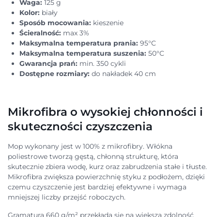
Waga:
125 g
Kolor:
biały
Sposób mocowania:
kieszenie
Ścieralność:
max 3%
Maksymalna temperatura prania:
95°C
Maksymalna temperatura suszenia:
50°C
Gwarancja prań:
min. 350 cykli
Dostępne rozmiary:
do nakładek 40 cm
Mikrofibra o wysokiej chłonności i
skuteczności czyszczenia
Mop wykonany jest w 100% z mikrofibry. Włókna
poliestrowe tworzą gęstą, chłonną strukturę, która
skutecznie zbiera wodę, kurz oraz zabrudzenia stałe i tłuste.
Mikrofibra zwiększa powierzchnię styku z podłożem, dzięki
czemu czyszczenie jest bardziej efektywne i wymaga
mniejszej liczby przejść roboczych.
Gramatura 660 g/m² przekłada się na większą zdolność