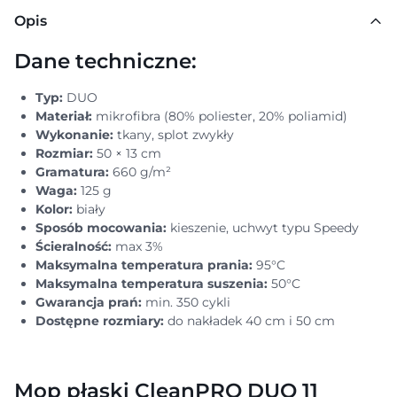
Opis
Dane techniczne:
Typ:
DUO
Materiał:
mikrofibra (80% poliester, 20% poliamid)
Wykonanie:
tkany, splot zwykły
Rozmiar:
50 × 13 cm
Gramatura:
660 g/m²
Waga:
125 g
Kolor:
biały
Sposób mocowania:
kieszenie, uchwyt typu Speedy
Ścieralność:
max 3%
Maksymalna temperatura prania:
95°C
Maksymalna temperatura suszenia:
50°C
Gwarancja prań:
min. 350 cykli
Dostępne rozmiary:
do nakładek 40 cm i 50 cm
Mop płaski CleanPRO DUO 11