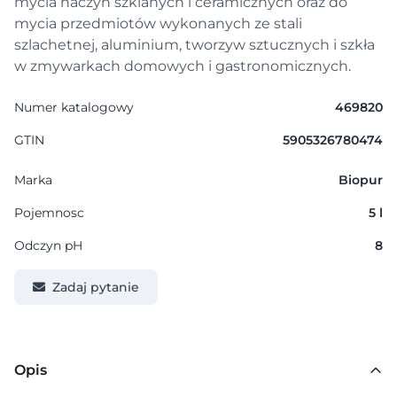
mycia naczyń szklanych i ceramicznych oraz do
mycia przedmiotów wykonanych ze stali
szlachetnej, aluminium, tworzyw sztucznych i szkła
w zmywarkach domowych i gastronomicznych.
Numer katalogowy
469820
GTIN
5905326780474
Marka
Biopur
Pojemnosc
5 l
Odczyn pH
8
Zadaj pytanie
Opis