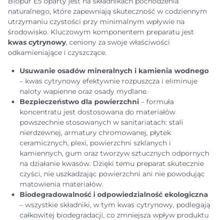
Biopur E5 oparty jest na składnikach pochodzenia
naturalnego, które zapewniają skuteczność w codziennym
utrzymaniu czystości przy minimalnym wpływie na
środowisko. Kluczowym komponentem preparatu jest
kwas cytrynowy
, ceniony za swoje właściwości
odkamieniające i czyszczące.
Usuwanie osadów mineralnych i kamienia wodnego
– kwas cytrynowy efektywnie rozpuszcza i eliminuje
naloty wapienne oraz osady mydlane.
Bezpieczeństwo dla powierzchni
– formuła
koncentratu jest dostosowana do materiałów
powszechnie stosowanych w sanitariatach: stali
nierdzewnej, armatury chromowanej, płytek
ceramicznych, plexi, powierzchni szklanych i
kamiennych, gum oraz tworzyw sztucznych odpornych
na działanie kwasów. Dzięki temu preparat skutecznie
czyści, nie uszkadzając powierzchni ani nie powodując
matowienia materiałów.
Biodegradowalność i odpowiedzialność ekologiczna
– wszystkie składniki, w tym kwas cytrynowy, podlegają
całkowitej biodegradacji, co zmniejsza wpływ produktu