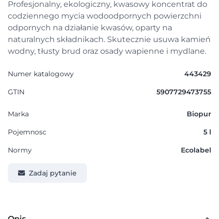
Profesjonalny, ekologiczny, kwasowy koncentrat do
codziennego mycia wodoodpornych powierzchni
odpornych na działanie kwasów, oparty na
naturalnych składnikach. Skutecznie usuwa kamień
wodny, tłusty brud oraz osady wapienne i mydlane.
Numer katalogowy
443429
GTIN
5907729473755
Marka
Biopur
Pojemnosc
5 l
Normy
Ecolabel
Zadaj pytanie
Opis