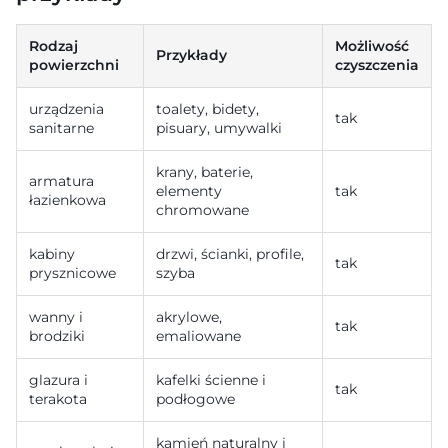
Rodzaj
Możliwość
Przykłady
powierzchni
czyszczenia
urządzenia
toalety, bidety,
tak
sanitarne
pisuary, umywalki
krany, baterie,
armatura
elementy
tak
łazienkowa
chromowane
kabiny
drzwi, ścianki, profile,
tak
prysznicowe
szyba
wanny i
akrylowe,
tak
brodziki
emaliowane
glazura i
kafelki ścienne i
tak
terakota
podłogowe
kamień naturalny i