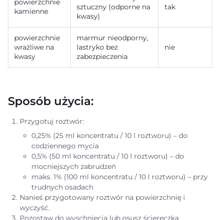
powierzchnie
sztuczny (odporne na
tak
kamienne
kwasy)
powierzchnie
marmur nieodporny,
wrażliwe na
lastryko bez
nie
kwasy
zabezpieczenia
Sposób użycia:
Przygotuj roztwór:
0,25% (25 ml koncentratu / 10 l roztworu) – do
codziennego mycia
0,5% (50 ml koncentratu / 10 l roztworu) – do
mocniejszych zabrudzeń
maks. 1% (100 ml koncentratu / 10 l roztworu) – przy
trudnych osadach
Nanieś przygotowany roztwór na powierzchnię i
wyczyść.
Pozostaw do wyschnięcia lub osusz ściereczką.